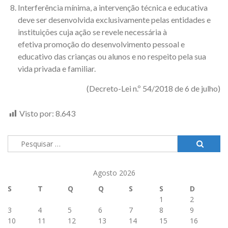
Interferência mínima, a intervenção técnica e educativa
deve ser desenvolvida exclusivamente pelas entidades e
instituições cuja ação se revele necessária à
efetiva promoção do desenvolvimento pessoal e
educativo das crianças ou alunos e no respeito pela sua
vida privada e familiar.
(Decreto-Lei n.º 54/2018 de 6 de julho)
Visto por:
8.643
Pesquisar
por:
Agosto 2026
S
T
Q
Q
S
S
D
1
2
3
4
5
6
7
8
9
10
11
12
13
14
15
16