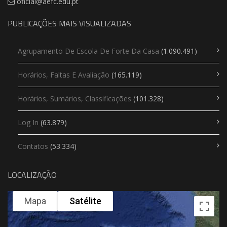
oficial@aefc.edu.pt
PUBLICAÇÕES MAIS VISUALIZADAS
Agrupamento De Escola De Forte Da Casa
(1.090.491)
Horários, Faltas E Avaliação
(165.119)
Horários, Sumários, Classificações
(101.328)
Log In
(63.879)
Contatos
(53.334)
LOCALIZAÇÃO
Mapa
Satélite