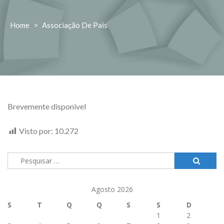
Home
>
Associação De Pais
Brevemente disponivel
Visto por:
10.272
Pesquisar
por:
Agosto 2026
S
T
Q
Q
S
S
D
1
2