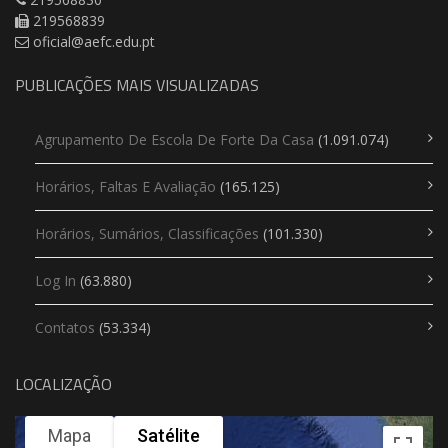
219568839
oficial@aefc.edu.pt
PUBLICAÇÕES MAIS VISUALIZADAS
Agrupamento De Escola De Forte Da Casa
(1.091.074)
Horários, Faltas E Avaliação
(165.125)
Horários, Sumários, Classificações
(101.330)
Log In
(63.880)
Contatos
(53.334)
LOCALIZAÇÃO
Mapa
Satélite