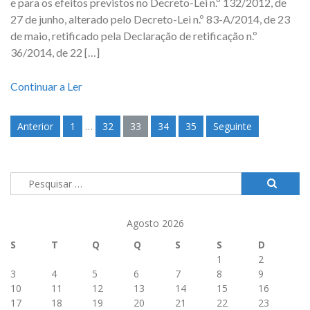
e para os efeitos previstos no Decreto-Lei n.º 132/2012, de
27 de junho, alterado pelo Decreto-Lei n.º 83-A/2014, de 23
de maio, retificado pela Declaração de retificação n.º
36/2014, de 22 […]
Continuar a Ler
Anterior
1
…
32
33
34
35
Seguinte
Navegação
de
artigos
Pesquisar
por:
Agosto 2026
S
T
Q
Q
S
S
D
1
2
3
4
5
6
7
8
9
10
11
12
13
14
15
16
17
18
19
20
21
22
23