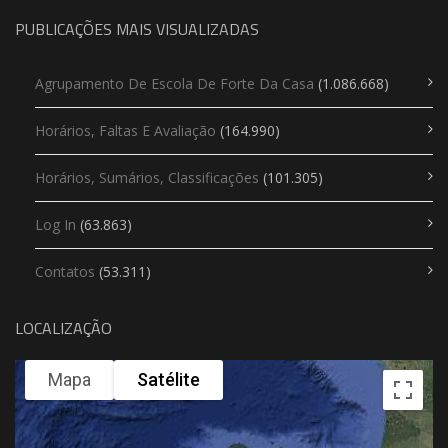
PUBLICAÇÕES MAIS VISUALIZADAS
Agrupamento De Escola De Forte Da Casa
(1.086.668)
Horários, Faltas E Avaliação
(164.990)
Horários, Sumários, Classificações
(101.305)
Log In
(63.863)
Contatos
(53.311)
LOCALIZAÇÃO
Mapa
Satélite