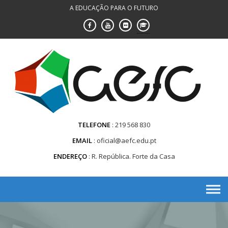
Saltar
A EDUCAÇÃO PARA O FUTURO
para
conteúdo
TELEFONE
219 568 830
EMAIL
oficial@aefc.edu.pt
ENDEREÇO
R. República. Forte da Casa